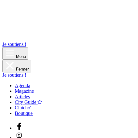
Je soutiens !
Menu
Fermer
Je soutiens !
Agenda
Magazine
Articles
City Guide
Clutcho'
Boutique