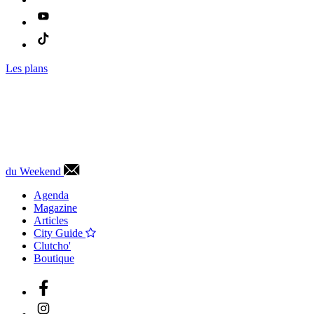
Les plans
du Weekend
Agenda
Magazine
Articles
City Guide
Clutcho'
Boutique