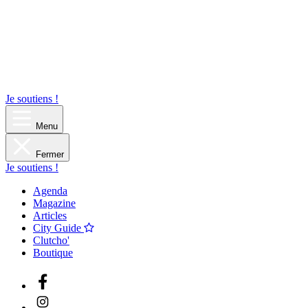
Je soutiens !
Menu
Fermer
Je soutiens !
Agenda
Magazine
Articles
City Guide
Clutcho'
Boutique