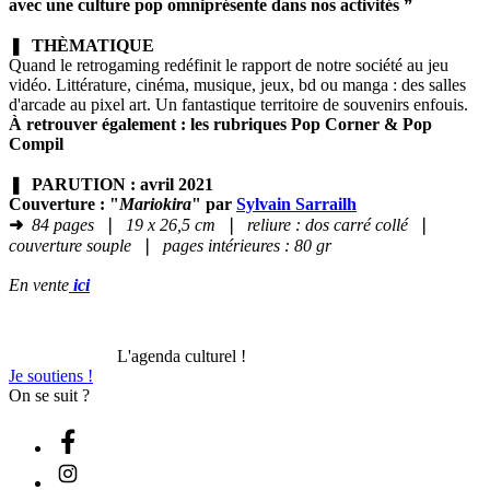
avec une culture pop omniprésente dans nos activités
❞
❚
THÈMATIQUE
Quand le retrogaming redéfinit le rapport de notre société au jeu
vidéo. Littérature, cinéma, musique, jeux, bd ou manga : des salles
d'arcade au pixel art. Un fantastique territoire de souvenirs enfouis.
À retrouver également : les rubriques Pop Corner & Pop
Compil
❚
PARUTION : avril 2021
Couverture : "
Mariokira
" par
Sylvain Sarrailh
➜
84 pages
❘
19 x 26,5 cm
❘
reliure : dos carré collé
❘
couverture souple
❘
pages intérieures : 80 gr
En vente
ici
L'agenda culturel !
Je soutiens !
On se suit ?