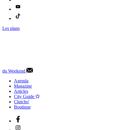
Les plans
du Weekend
Agenda
Magazine
Articles
City Guide
Clutcho'
Boutique