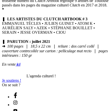
troisième numéro du
Clutch Artbook
regroupe 9 artistes de Toulouse
passés dans les pages du magazine culturel
Clutch
en 2017 et 2018.
❞
❚
LES ARTISTES DU CLUTCH ARTBOOK # 3
EMMANUEL TÉCLES • JULIEN GUINET • ATOM K •
AURÉLIEN SALY • AZEK • STÉPHANE BOUILLET •
SERAIN • JESSE OVERMAN • CIOU
❚
PARUTION : juillet 2021
➜
100 pages
❘
18,5 x 22 cm
❘
reliure : dos carré collé
❘
couverture contrecollée sur carton : pelliculage mat recto
❘
pages
intérieures : 150 gr
En vente
ici
L'agenda culturel !
Je soutiens !
On se suit ?