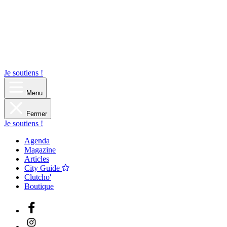
Je soutiens !
Menu
Fermer
Je soutiens !
Agenda
Magazine
Articles
City Guide
Clutcho'
Boutique