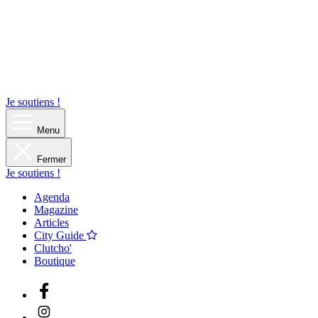
Je soutiens !
Menu
Fermer
Je soutiens !
Agenda
Magazine
Articles
City Guide
Clutcho'
Boutique