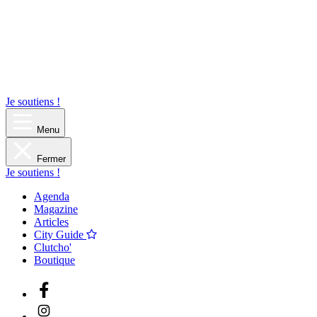
Je soutiens !
Menu
Fermer
Je soutiens !
Agenda
Magazine
Articles
City Guide
Clutcho'
Boutique