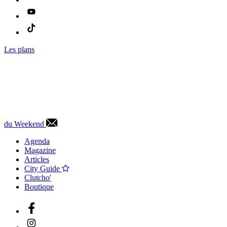
Les plans
du Weekend
Agenda
Magazine
Articles
City Guide
Clutcho'
Boutique