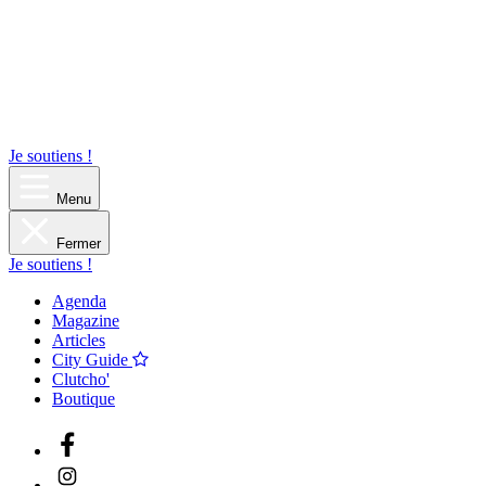
Je soutiens !
Menu
Fermer
Je soutiens !
Agenda
Magazine
Articles
City Guide
Clutcho'
Boutique