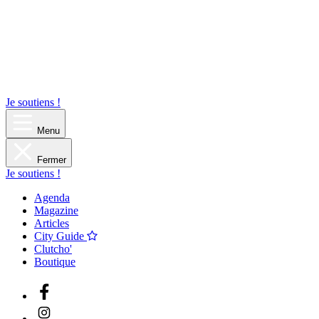
Je soutiens !
Menu
Fermer
Je soutiens !
Agenda
Magazine
Articles
City Guide
Clutcho'
Boutique