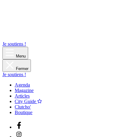
Je soutiens !
Menu
Fermer
Je soutiens !
Agenda
Magazine
Articles
City Guide
Clutcho'
Boutique