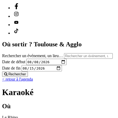
Où sortir ?
Toulouse & Agglo
Rechercher un événement, un lieu…
Date de début
Date de fin
Rechercher
< retour à l'agenda
Karaoké
Où
Le Rhino