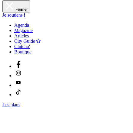
Fermer
Je soutiens !
Agenda
Magazine
Articles
City Guide
Clutcho'
Boutique
Les plans