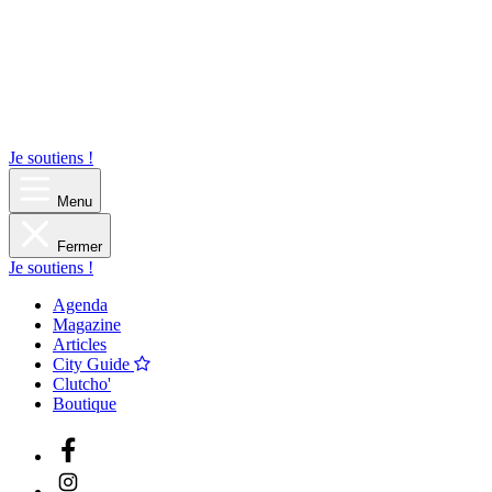
Je soutiens !
Menu
Fermer
Je soutiens !
Agenda
Magazine
Articles
City Guide
Clutcho'
Boutique