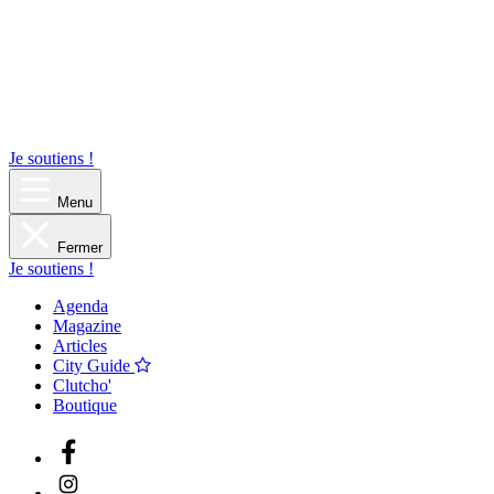
Je soutiens !
Menu
Fermer
Je soutiens !
Agenda
Magazine
Articles
City Guide
Clutcho'
Boutique