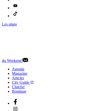
Les plans
du Weekend
Agenda
Magazine
Articles
City Guide
Clutcho'
Boutique