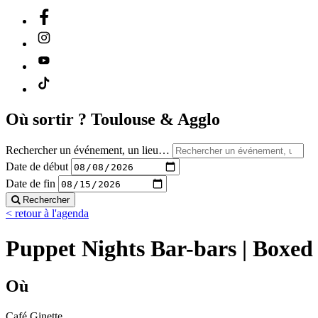
Où sortir ?
Toulouse & Agglo
Rechercher un événement, un lieu…
Date de début
Date de fin
Rechercher
< retour à l'agenda
Puppet Nights Bar-bars | Boxed
Où
Café Ginette