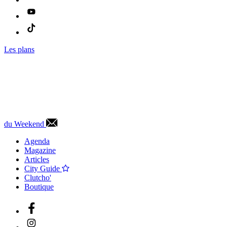
Les plans
du Weekend
Agenda
Magazine
Articles
City Guide
Clutcho'
Boutique