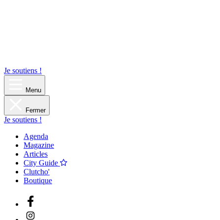
Je soutiens !
Menu
Fermer
Je soutiens !
Agenda
Magazine
Articles
City Guide
Clutcho'
Boutique