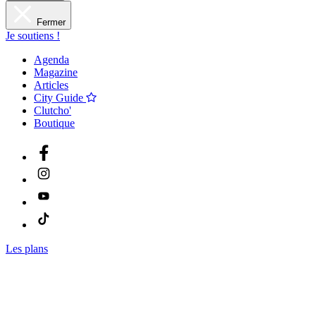
Fermer
Je soutiens !
Agenda
Magazine
Articles
City Guide
Clutcho'
Boutique
Les plans