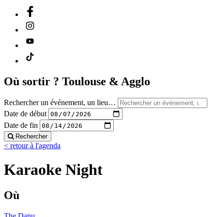
Où sortir ?
Toulouse & Agglo
Rechercher un événement, un lieu…
Date de début
Date de fin
Rechercher
< retour à l'agenda
Karaoke Night
Où
The Danu