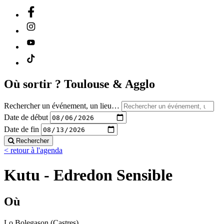
Où sortir ?
Toulouse & Agglo
Rechercher un événement, un lieu…
Date de début
Date de fin
Rechercher
< retour à l'agenda
Kutu - Edredon Sensible
Où
Lo Bolegason (Castres)