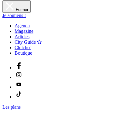
Fermer
Je soutiens !
Agenda
Magazine
Articles
City Guide
Clutcho'
Boutique
Les plans