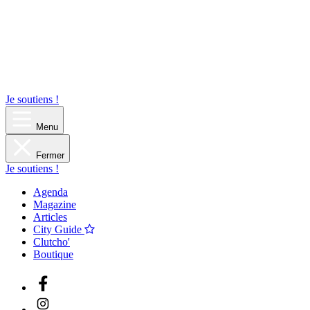
Je soutiens !
Menu
Fermer
Je soutiens !
Agenda
Magazine
Articles
City Guide
Clutcho'
Boutique