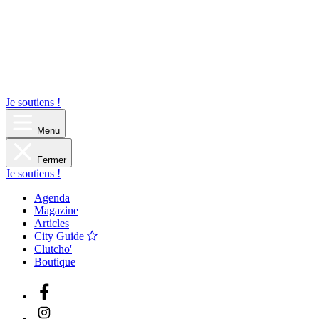
Je soutiens !
Menu
Fermer
Je soutiens !
Agenda
Magazine
Articles
City Guide
Clutcho'
Boutique