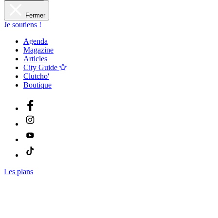
Fermer
Je soutiens !
Agenda
Magazine
Articles
City Guide
Clutcho'
Boutique
Les plans