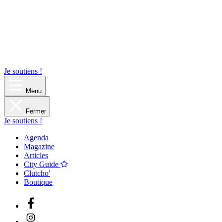
Je soutiens !
Menu
Fermer
Je soutiens !
Agenda
Magazine
Articles
City Guide
Clutcho'
Boutique