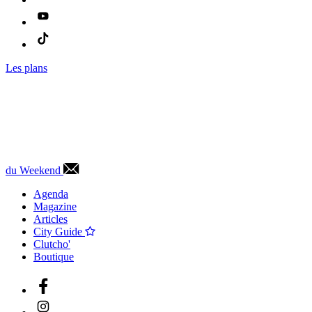
Les plans
du Weekend
Agenda
Magazine
Articles
City Guide
Clutcho'
Boutique