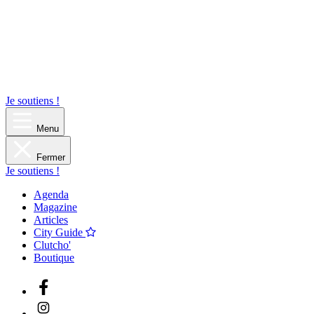
Je soutiens !
Menu
Fermer
Je soutiens !
Agenda
Magazine
Articles
City Guide
Clutcho'
Boutique