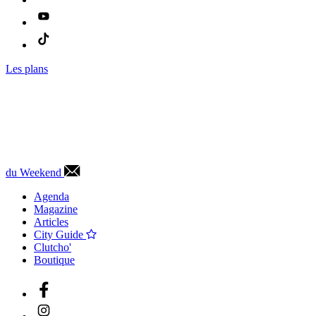
Les plans
du Weekend
Agenda
Magazine
Articles
City Guide
Clutcho'
Boutique