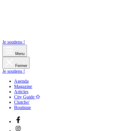
Je soutiens !
Menu
Fermer
Je soutiens !
Agenda
Magazine
Articles
City Guide
Clutcho'
Boutique