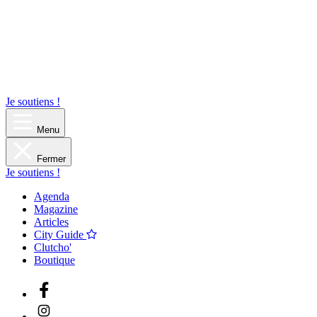
Je soutiens !
Menu
Fermer
Je soutiens !
Agenda
Magazine
Articles
City Guide
Clutcho'
Boutique