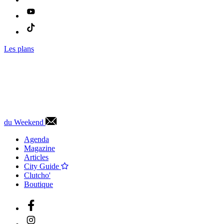
Les plans
du Weekend
Agenda
Magazine
Articles
City Guide
Clutcho'
Boutique