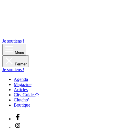
Je soutiens !
Menu
Fermer
Je soutiens !
Agenda
Magazine
Articles
City Guide
Clutcho'
Boutique