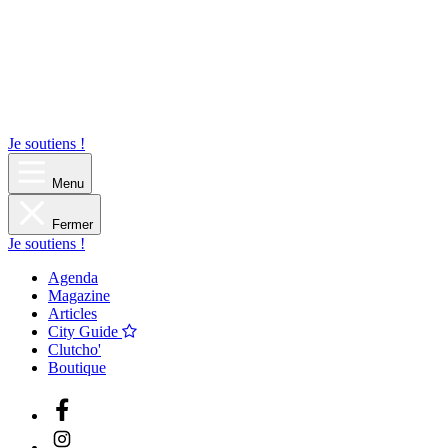
Je soutiens !
Menu
Fermer
Je soutiens !
Agenda
Magazine
Articles
City Guide
Clutcho'
Boutique