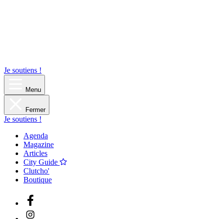
Je soutiens !
Menu
Fermer
Je soutiens !
Agenda
Magazine
Articles
City Guide
Clutcho'
Boutique