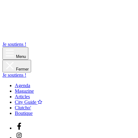
Je soutiens !
Menu
Fermer
Je soutiens !
Agenda
Magazine
Articles
City Guide
Clutcho'
Boutique