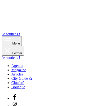
Je soutiens !
Menu
Fermer
Je soutiens !
Agenda
Magazine
Articles
City Guide
Clutcho'
Boutique