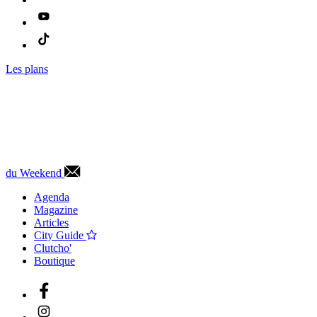
Les plans
du Weekend
Agenda
Magazine
Articles
City Guide
Clutcho'
Boutique