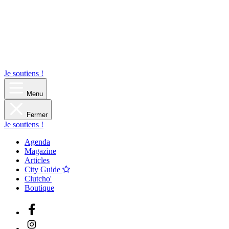
Je soutiens !
Menu
Fermer
Je soutiens !
Agenda
Magazine
Articles
City Guide
Clutcho'
Boutique