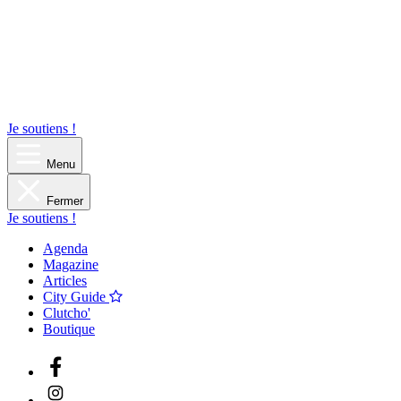
Je soutiens !
Menu
Fermer
Je soutiens !
Agenda
Magazine
Articles
City Guide
Clutcho'
Boutique