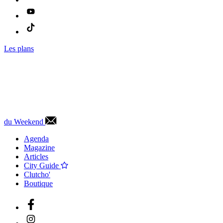
Les plans
du Weekend
Agenda
Magazine
Articles
City Guide
Clutcho'
Boutique