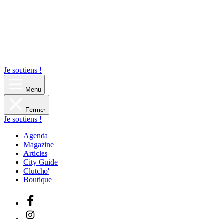
Je soutiens !
Menu
Fermer
Je soutiens !
Agenda
Magazine
Articles
City Guide
Clutcho'
Boutique