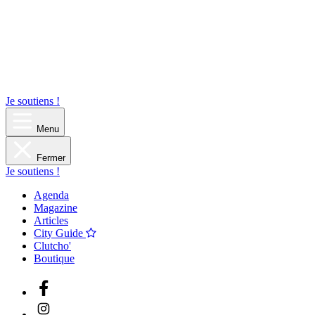
Je soutiens !
Menu
Fermer
Je soutiens !
Agenda
Magazine
Articles
City Guide
Clutcho'
Boutique