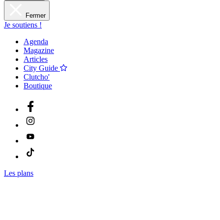
Fermer
Je soutiens !
Agenda
Magazine
Articles
City Guide
Clutcho'
Boutique
Les plans