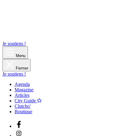
Je soutiens !
Menu
Fermer
Je soutiens !
Agenda
Magazine
Articles
City Guide
Clutcho'
Boutique