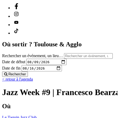
Où sortir ?
Toulouse & Agglo
Rechercher un événement, un lieu…
Date de début
Date de fin
Rechercher
< retour à l'agenda
Jazz Week #9 | Francesco Bearza
Où
Le Taquin Jazz Club