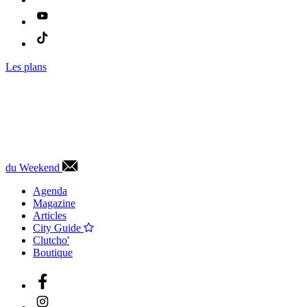
Les plans
du Weekend
Agenda
Magazine
Articles
City Guide
Clutcho'
Boutique