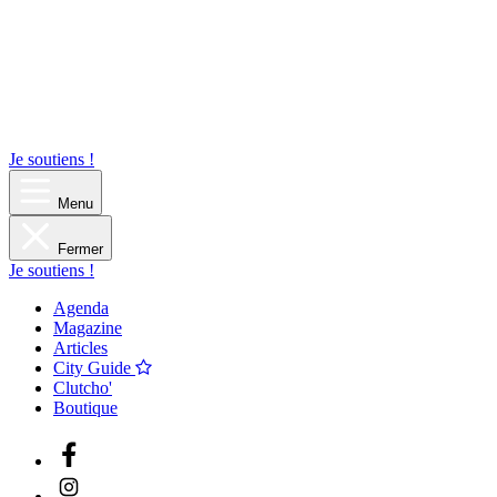
Je soutiens !
Menu
Fermer
Je soutiens !
Agenda
Magazine
Articles
City Guide
Clutcho'
Boutique