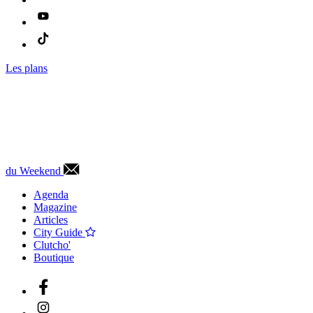
Les plans
du Weekend
Agenda
Magazine
Articles
City Guide
Clutcho'
Boutique