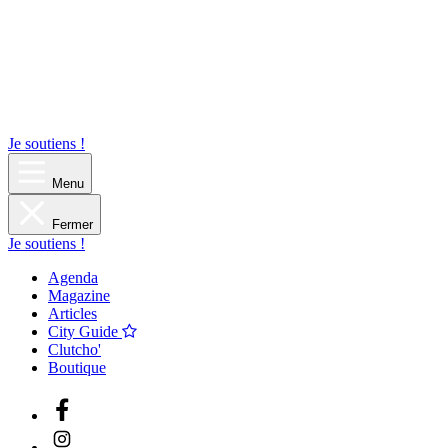
Je soutiens !
Menu
Fermer
Je soutiens !
Agenda
Magazine
Articles
City Guide
Clutcho'
Boutique