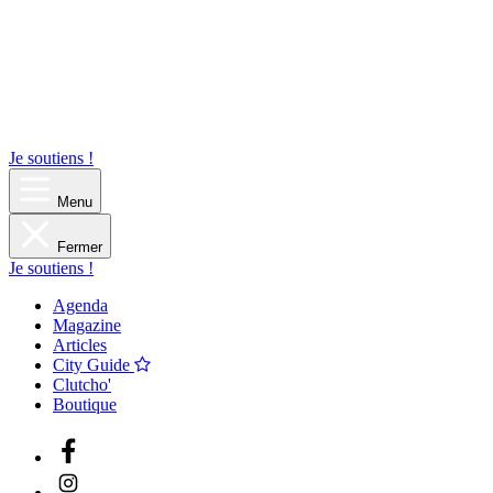
Je soutiens !
Menu
Fermer
Je soutiens !
Agenda
Magazine
Articles
City Guide
Clutcho'
Boutique