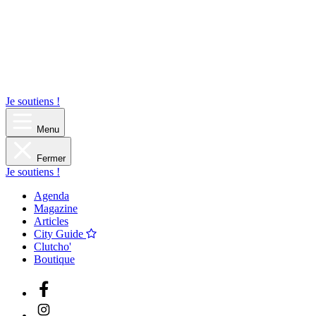
Je soutiens !
Menu
Fermer
Je soutiens !
Agenda
Magazine
Articles
City Guide
Clutcho'
Boutique