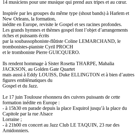
14 musiciens pour une musique qui prend aux tripes et au cœur.
Inspirée par les groupes du même type (shout bands) à Harlem et
New Orleans, la formation,
inédite en Europe, revisite le Gospel et ses racines profondes.
Les grands hymnes et thèmes gospel font l’objet d’arrangements
riches et puissants écrits
par la soubassophoniste-flûtiste Coline LEMARCHAND, le
trombonistes-pianiste Cyril PROCH
et le tromboniste Pierre GUICQUERO.
Ils rendent hommage à Sister Rosetta THARPE, Mahalia
JACKSON, au Golden Gate Quartet
mais aussi à Eddy LOUISS, Duke ELLINGTON et à bien d’autres
figures emblématiques du
Gospel et du Jazz.
Le 17 juin Toulouse résonnera des cuivres puissants de cette
formation inédite en Europe :
- à 15h30 en parade depuis la place Esquirol jusqu’à la place du
Capitole par la rue Alsace
Lorraine ;
- à 21h00 en concert au Jazz Club LE TAQUIN, 23 rue des
Amidonniers.