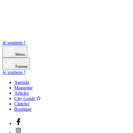
Je soutiens !
Menu
Fermer
Je soutiens !
Agenda
Magazine
Articles
City Guide
Clutcho'
Boutique