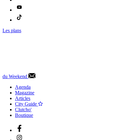
Les plans
du Weekend
Agenda
Magazine
Articles
City Guide
Clutcho'
Boutique