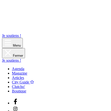
Je soutiens !
Menu
Fermer
Je soutiens !
Agenda
Magazine
Articles
City Guide
Clutcho'
Boutique