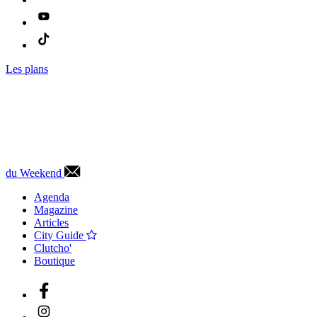
Les plans
du Weekend
Agenda
Magazine
Articles
City Guide
Clutcho'
Boutique