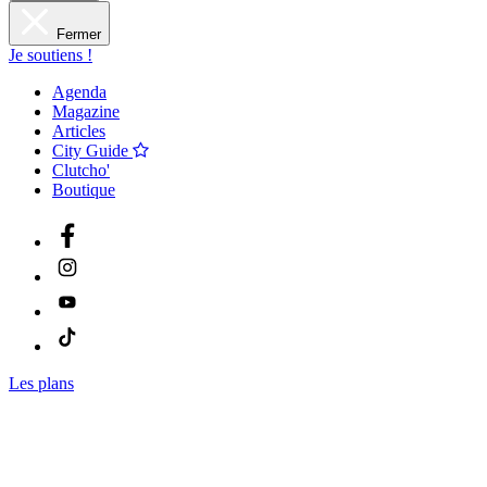
Fermer
Je soutiens !
Agenda
Magazine
Articles
City Guide
Clutcho'
Boutique
Les plans