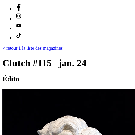
< retour à la liste des magazines
Clutch #115 | jan. 24
Édito