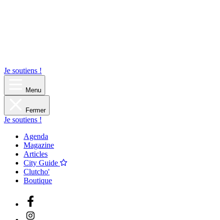
Je soutiens !
Menu
Fermer
Je soutiens !
Agenda
Magazine
Articles
City Guide
Clutcho'
Boutique