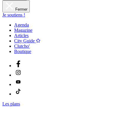
Fermer
Je soutiens !
Agenda
Magazine
Articles
City Guide
Clutcho'
Boutique
Les plans