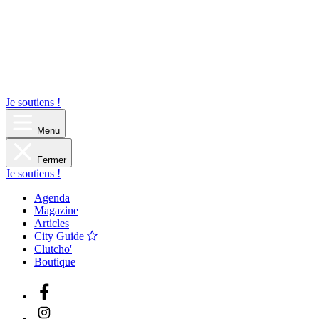
Je soutiens !
Menu
Fermer
Je soutiens !
Agenda
Magazine
Articles
City Guide
Clutcho'
Boutique