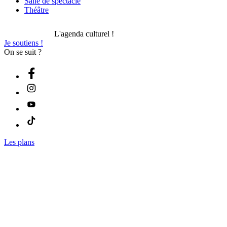
Salle de spectacle
Théâtre
L'agenda culturel !
Je soutiens !
On se suit ?
Les plans