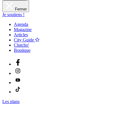
Fermer
Je soutiens !
Agenda
Magazine
Articles
City Guide
Clutcho'
Boutique
Les plans