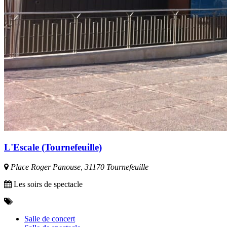
L'Escale (Tournefeuille)
Place Roger Panouse, 31170 Tournefeuille
Les soirs de spectacle
Salle de concert