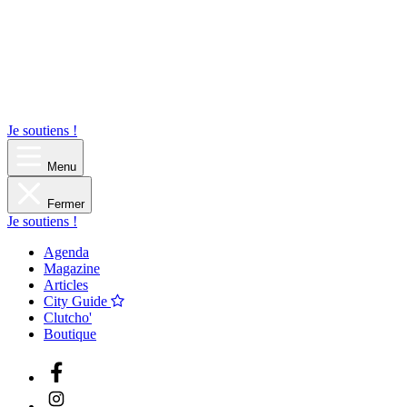
Je soutiens !
Menu
Fermer
Je soutiens !
Agenda
Magazine
Articles
City Guide
Clutcho'
Boutique