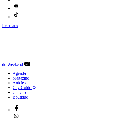
Les plans
du Weekend
Agenda
Magazine
Articles
City Guide
Clutcho'
Boutique