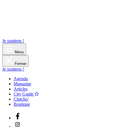
Je soutiens !
Menu
Fermer
Je soutiens !
Agenda
Magazine
Articles
City Guide
Clutcho'
Boutique