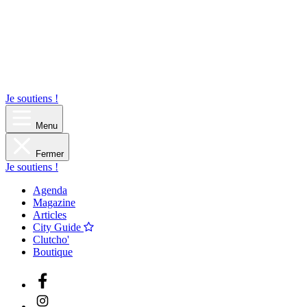
Je soutiens !
Menu
Fermer
Je soutiens !
Agenda
Magazine
Articles
City Guide
Clutcho'
Boutique