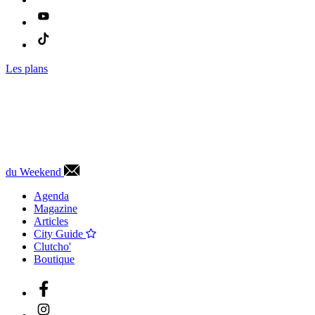
Les plans
du Weekend
Agenda
Magazine
Articles
City Guide
Clutcho'
Boutique