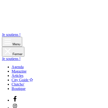
Je soutiens !
Menu
Fermer
Je soutiens !
Agenda
Magazine
Articles
City Guide
Clutcho'
Boutique