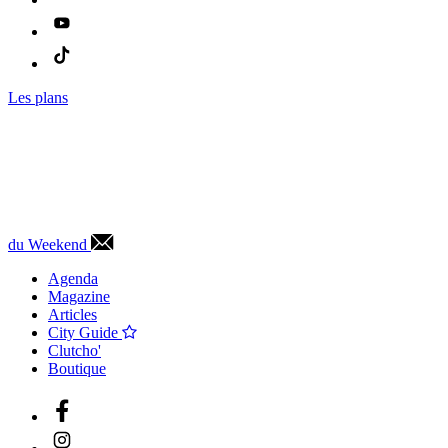
Les plans
du Weekend
Agenda
Magazine
Articles
City Guide
Clutcho'
Boutique