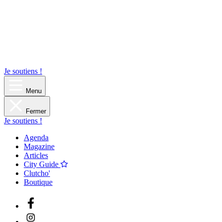
Je soutiens !
Menu
Fermer
Je soutiens !
Agenda
Magazine
Articles
City Guide
Clutcho'
Boutique